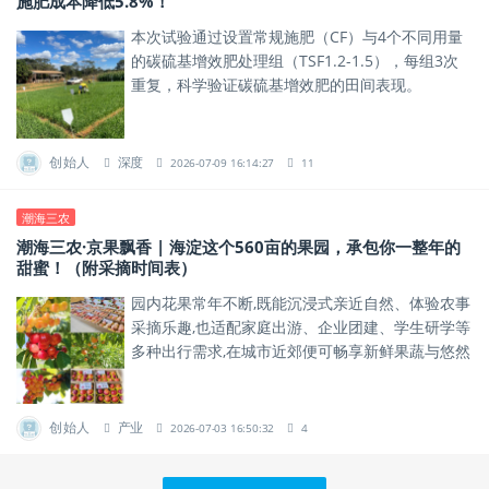
施肥成本降低5.8%！
本次试验通过设置常规施肥（CF）与4个不同用量
的碳硫基增效肥处理组（TSF1.2-1.5），每组3次
重复，科学验证碳硫基增效肥的田间表现。
创始人
深度
2026-07-09 16:14:27
11
潮海三农
潮海三农·京果飘香 | 海淀这个560亩的果园，承包你一整年的
甜蜜！（附采摘时间表）
园内花果常年不断,既能沉浸式亲近自然、体验农事
采摘乐趣,也适配家庭出游、企业团建、学生研学等
多种出行需求,在城市近郊便可畅享新鲜果蔬与悠然
田园风光。
创始人
产业
2026-07-03 16:50:32
4