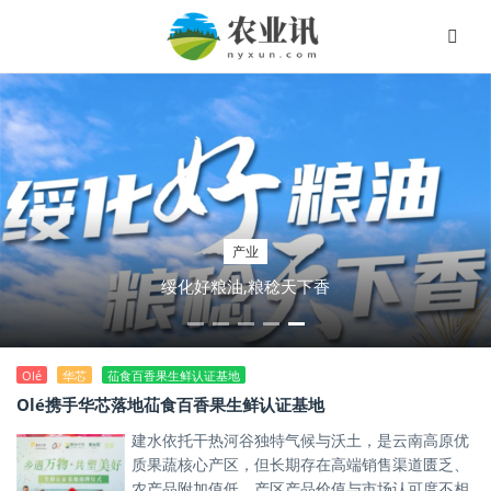
产业
绥化好粮油,粮稔天下香
Olé
华芯
苮食百香果生鲜认证基地
Olé携手华芯落地苮食百香果生鲜认证基地
建水依托干热河谷独特气候与沃土，是云南高原优
质果蔬核心产区，但长期存在高端销售渠道匮乏、
农产品附加值低、产区产品价值与市场认可度不相