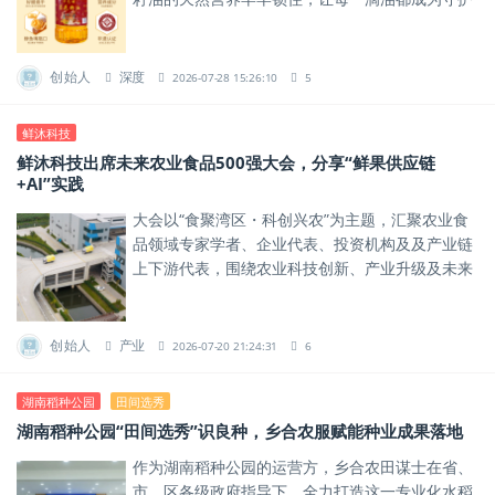
全家健康的“营养宝库”，用专业与责任，诠释好油
的营养真谛。
创始人
深度
2026-07-28 15:26:10
5
鲜沐科技
鲜沐科技出席未来农业食品500强大会，分享“鲜果供应链
+AI”实践
大会以“食聚湾区・科创兴农”为主题，汇聚农业食
品领域专家学者、企业代表、投资机构及及产业链
上下游代表，围绕农业科技创新、产业升级及未来
食品发展趋势展开交流，共探农食产业高质量发展
路径。
创始人
产业
2026-07-20 21:24:31
6
湖南稻种公园
田间选秀
湖南稻种公园“田间选秀”识良种，乡合农服赋能种业成果落地
作为湖南稻种公园的运营方，乡合农田谋士在省、
市、区各级政府指导下，全力打造这一专业化水稻