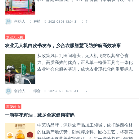
匹配、产销脱节等难题。
创始人
种植
2026-08-03 13:04:31
7
农业无人机
农业无人机白皮书发布，乡合农服智慧飞防护航高效农事
从政策风口到田间地头，无人机飞防以其省心省
力、高质高效的优势，正从单一植保工具向一体化
农业社会化服务演进，成为农业现代化的重要标志
之一。
创始人
综合
2026-07-30 16:08:43
7
葵花籽油
一滴葵花籽油，藏尽全家健康密码
中艺坊品牌，深耕农产品加工领域，依托陕西榆林
的优质产地优势，以纯粹原料、匠心工艺，将葵花
籽油的天然营养牢牢锁住，让每一滴油都成为守护