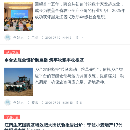
回望首个五年，商会从初创时的数十家发起企业，
成长为覆盖全省农业全产业链的行业组织，2025年
成功获评黑龙江省民政厅4A级社会组织。
创始人
产业
2026-07-10 14:44:21
14
乡合农服
乡合农服全链护航夏播 筑牢秋粮丰收根基
乡合农服坚持“兵马未动，粮草先行”，依托乡合智
运平台的智能仓储与运力调度系统，提前谋划、动
态调度，确保农资供应充足、适地适种。
创始人
资讯
2026-07-09 16:36:53
8
宁波小麦
江南生态碳硫基增效肥大田试验报告出炉：宁波小麦增产17%